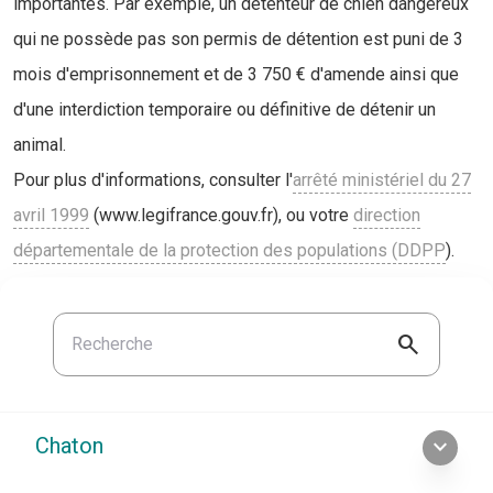
importantes. Par exemple, un détenteur de chien dangereux
qui ne possède pas son permis de détention est puni de 3
mois d'emprisonnement et de 3 750 € d'amende ainsi que
d'une interdiction temporaire ou définitive de détenir un
animal.
Pour plus d'informations, consulter l'
arrêté ministériel du 27
avril 1999
(www.legifrance.gouv.fr), ou votre
direction
départementale de la protection des populations (DDPP
).
search
Chaton
expand_more