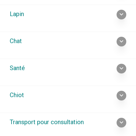
Lapin
expand_more
Chat
expand_more
Santé
expand_more
Chiot
expand_more
Transport pour consultation
expand_more