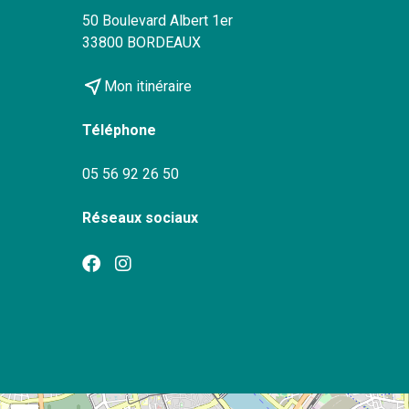
50 Boulevard Albert 1er
33800 BORDEAUX
near_me
Mon itinéraire
Téléphone
05 56 92 26 50
Réseaux sociaux