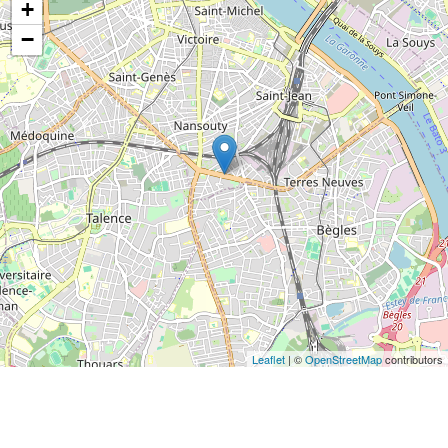
+
−
Leaflet
| ©
OpenStreetMap
contributors