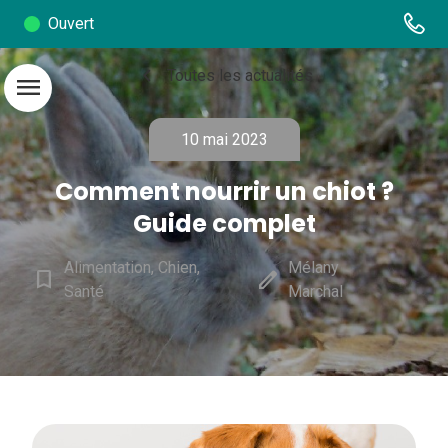
Ouvert
chevron_left
Toutes les actualités
menu
10 mai 2023
Comment nourrir un chiot ?
Guide complet
Alimentation, Chien,
Mélany
bookmark_border
edit
Santé
Marchal