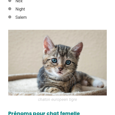
Nox
Night
Salem
chaton europeen tigre
Prénoms pour chat femelle