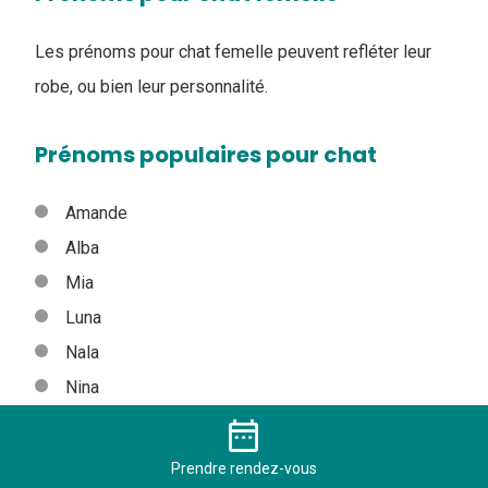
Les prénoms pour chat femelle peuvent refléter leur
robe, ou bien leur personnalité.
Prénoms populaires pour chat
Amande
Alba
Mia
Luna
Nala
Nina
Lola
date_range
Lilou
Prendre
rendez-vous