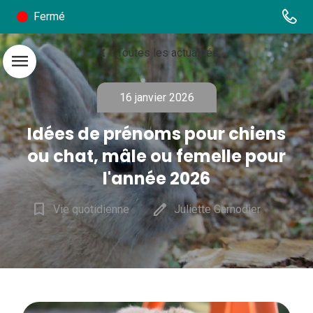
Fermé
chevron_left
Toutes les actualités
menu
16 janvier 2026
Idées de prénoms pour chiens
ou chat, mâle ou femelle pour
l'année 2026
bookmark_border
edit
Vie quotidienne
Juliette Garnodier