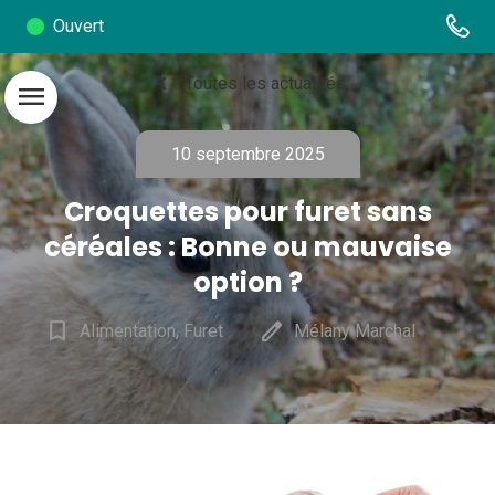
Ouvert
chevron_left
Toutes les actualités
menu
10 septembre 2025
Croquettes pour furet sans
céréales : Bonne ou mauvaise
option ?
bookmark_border
edit
Alimentation, Furet
Mélany Marchal