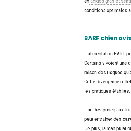
en
acides gras essenti
conditions optimales af
BARF chien avis
L’alimentation BARF po
Certains y voient une a
raison des risques qu’
Cette divergence reflè
les pratiques établies.
L’un des principaux fre
peut entraîner des
car
De plus, la manipulati