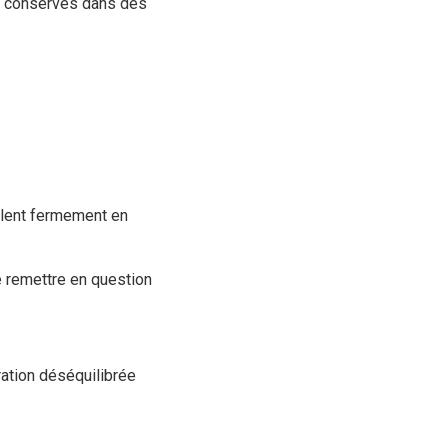
t conservés dans des
illent fermement en
e remettre en question
ration déséquilibrée