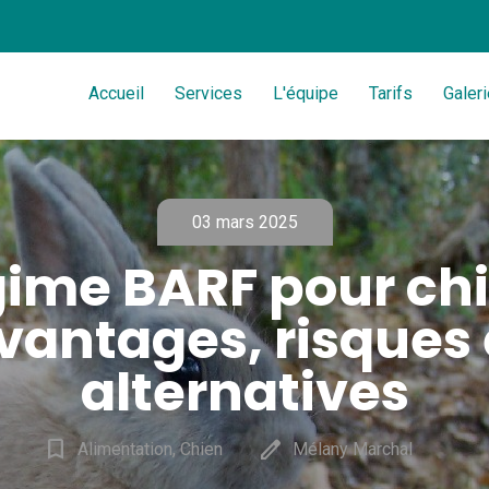
Accueil
Services
L'équipe
Tarifs
Galeri
03 mars 2025
ime BARF pour chi
vantages, risques 
alternatives
bookmark_border
edit
Alimentation, Chien
Mélany Marchal