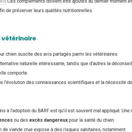
els
.Ces compléments doivent être ajoutés au dernier moment e
in de préserver leurs qualités nutritionnelles.
 vétérinaire
ur chien suscite des avis partagés parmi les vétérinaires.
lternative naturelle intéressante, tandis que d’autres la déconse
elle comporte.
te l’évolution des connaissances scientifiques et la nécessité d
ins à l’adoption du BARF est qu’il est souvent mal appliqué. Une 
ences
ou des
excès
dangereux
pour la santé du chien.
on de viande crue expose à des risques sanitaires, notamment