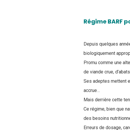
Régime BARF pou
Depuis quelques année
biologiquement appropr
Promu comme une altern
de viande crue, d’abat
Ses adeptes mettent en 
accrue…
Mais derrière cette te
Ce régime, bien que na
des besoins nutritionn
Erreurs de dosage, car