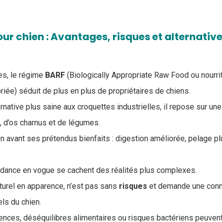
r chien : Avantages, risques et alternativ
s, le régime
BARF
(Biologically Appropriate Raw Food ou nourri
iée) séduit de plus en plus de propriétaires de chiens.
ative plus saine aux croquettes industrielles, il repose sur une
s, d’os charnus et de légumes.
avant ses prétendus bienfaits : digestion améliorée, pelage plus 
ndance en vogue se cachent des réalités plus complexes.
turel en apparence, n’est pas sans
risques
et demande une conn
els du chien.
ences, déséquilibres alimentaires ou risques bactériens peuvent