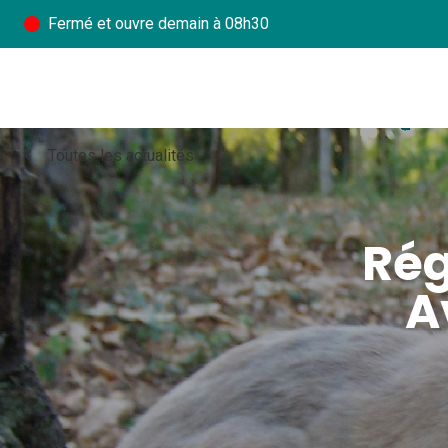
Fermé
et ouvre demain à 08h30
chevron_left
Toutes les actualités
Rég
A