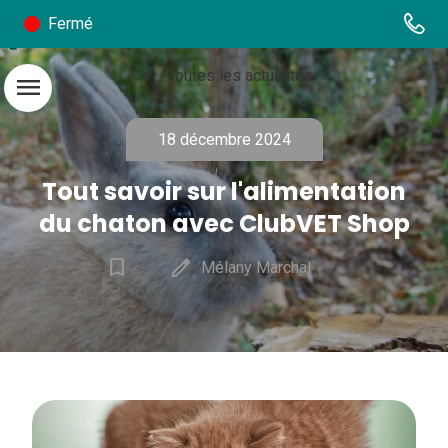
Fermé
chevron_left
Toutes les actualités
menu
18 décembre 2024
Tout savoir sur l'​alimentation
du chaton avec ClubVET Shop
bookmark_border
edit
Mélany Marchal