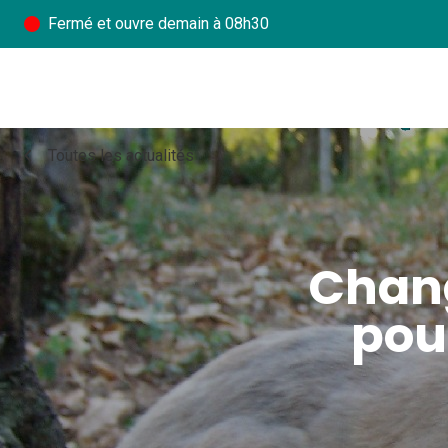
Fermé
et ouvre demain à 08h30
chevron_left
Toutes les actualités
Chang
pou