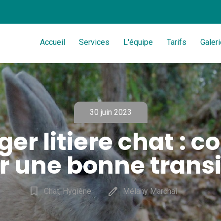
Accueil
Services
L'équipe
Tarifs
Galeri
30 juin 2023
er litiere chat : co
r une bonne transi
bookmark_border
edit
Chat, Hygiène
Mélany Marchal