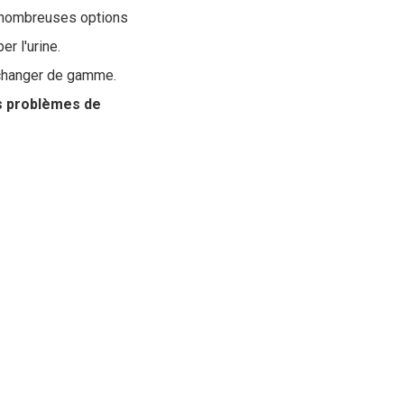
 de nombreuses options
r l'urine.
e changer de gamme.
es problèmes de