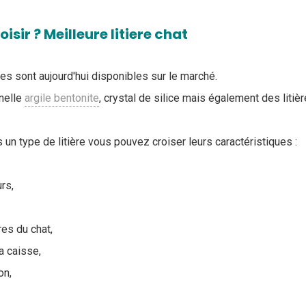
oisir ? Meilleure litiere chat
 sont aujourd'hui disponibles sur le marché.
nnelle
argile bentonite
, crystal de silice mais également des litiè
 un type de litière vous pouvez croiser leurs caractéristiques :
rs,
res du chat,
a caisse,
on,