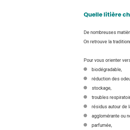
Quelle litière ch
De nombreuses matières
On retrouve la traditio
Pour vous orienter vers
biodégradable,
réduction des odeu
stockage,
troubles respiratoi
résidus autour de l
agglomérante ou n
parfumée,