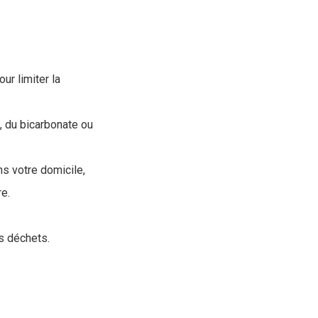
ur limiter la
f, du bicarbonate ou
ns votre domicile,
re.
os déchets.